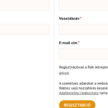
Vezetéknév
*
Kötelező
E-mail cím
*
Regisztrációval a fiók létrejön
jelszó.
A személyes adatokat a webold
fiókhoz való hozzáférés kezelé
Adatkezelési tájékoztató
tarta
REGISZTRÁCIÓ