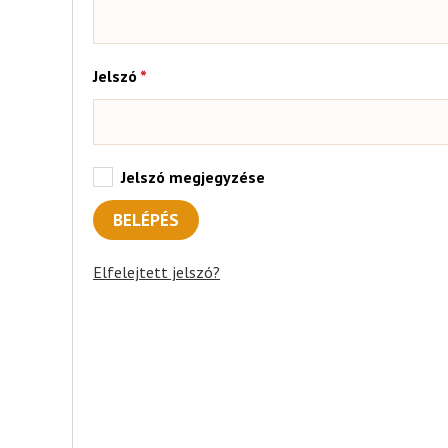
Kötelező
Jelszó
*
Jelszó megjegyzése
BELÉPÉS
Elfelejtett jelszó?