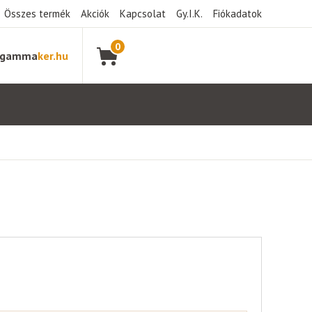
Összes termék
Akciók
Kapcsolat
Gy.I.K.
Fiókadatok
0
gamma
ker.hu