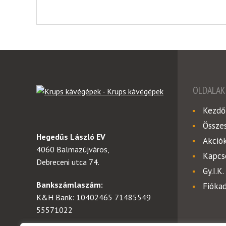
OLDALAK
Kezdő
Össze
Hegedűs László EV
Akció
4060 Balmazújváros,
Kapcs
Debreceni utca 74.
Gy.I.K.
Bankszámlaszám:
Fióka
K&H Bank: 10402465 71485549
55571022