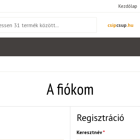
Kezdőlap
csip
csup
.hu
A fiókom
Regisztráció
Keresztnév
*