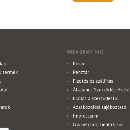
WEBÁRUHÁZ INFÓ
lap
Kosár
s termék
Pénztár
k
Fizetés és szállítás
olat
Általános Szerződési Felté
Elállás a szerződéstől
datok
Adatkezelési tájékoztató
Impresszum
Cookie (süti) beállítások