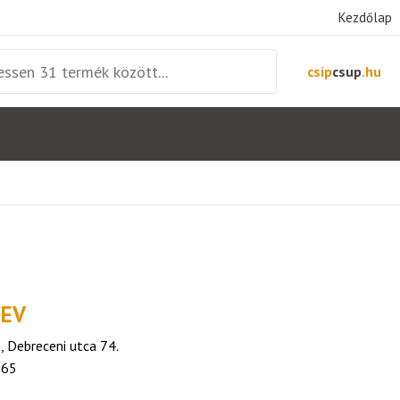
Kezdőlap
csip
csup
.hu
 EV
 Debreceni utca 74.
065