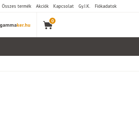
Összes termék
Akciók
Kapcsolat
Gy.I.K.
Fiókadatok
0
gamma
ker.hu