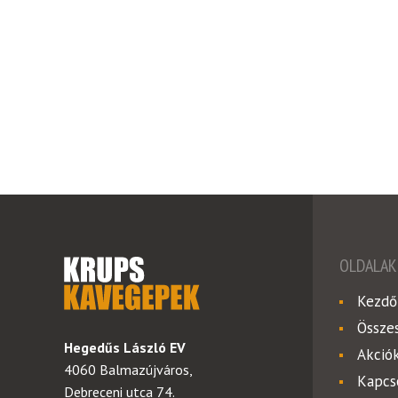
OLDALAK
Kezdő
Össze
Hegedűs László EV
Akció
4060 Balmazújváros,
Kapcs
Debreceni utca 74.