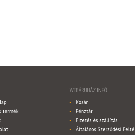
WEBÁRUHÁZ INFÓ
lap
Kosár
s termék
Pénztár
k
Fizetés és szállítás
olat
Általános Szerződési Felté