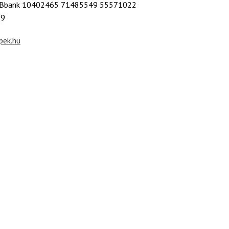
bank 10402465 71485549 55571022
29
pek.hu