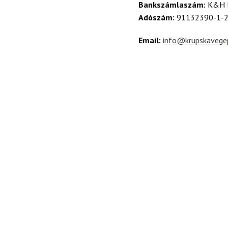
Bankszámlaszám:
K&H B
Adószám:
91132390-1-
Email:
info@krupskavege