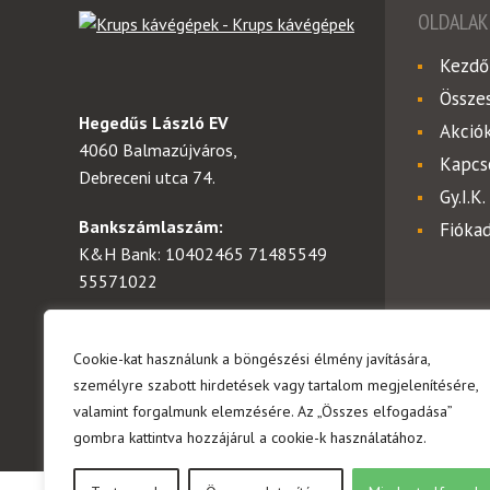
OLDALAK
Kezdő
Össze
Hegedűs László EV
Akció
4060 Balmazújváros,
Kapcs
Debreceni utca 74.
Gy.I.K.
Bankszámlaszám:
Fióka
K&H Bank: 10402465 71485549
55571022
Telefon:
+36 (20) 924-1065
Email:
krupskavegepek@gmail.com
Cookie-kat használunk a böngészési élmény javítására,
személyre szabott hirdetések vagy tartalom megjelenítésére,
© Copyrig
valamint forgalmunk elemzésére. Az „Összes elfogadása”
gombra kattintva hozzájárul a cookie-k használatához.