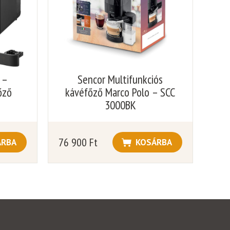
 –
Sencor Multifunkciós
őző
kávéfőző Marco Polo – SCC
3000BK
76 900
Ft
ÁRBA
KOSÁRBA