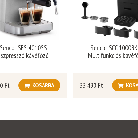
Sencor SES 4010SS
Sencor SCC 1000BK
Eszpresszó kávéfőző
Multifunkciós kávéf
90
Ft
33 490
Ft
KOSÁRBA
KOS