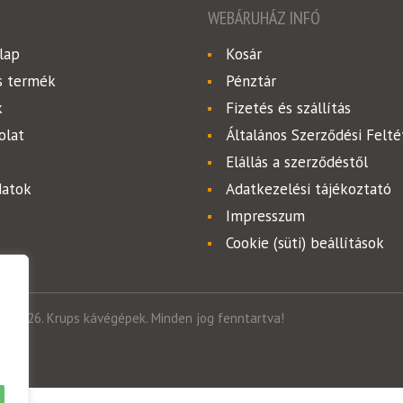
WEBÁRUHÁZ INFÓ
lap
Kosár
s termék
Pénztár
k
Fizetés és szállítás
olat
Általános Szerződési Felté
Elállás a szerződéstől
datok
Adatkezelési tájékoztató
Impresszum
Cookie (süti) beállítások
ht 2026. Krups kávégépek. Minden jog fenntartva!