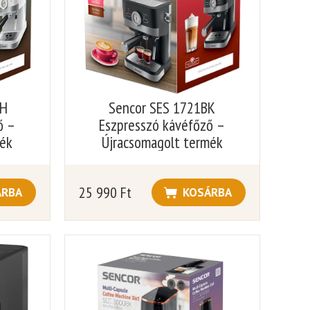
WH
Sencor SES 1721BK
ő –
Eszpresszó kávéfőző –
mék
Újracsomagolt termék
25 990
Ft
ÁRBA
KOSÁRBA