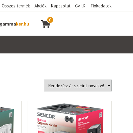
Összes termék
Akciók
Kapcsolat
Gy.I.K.
Fiókadatok
0
gamma
ker.hu