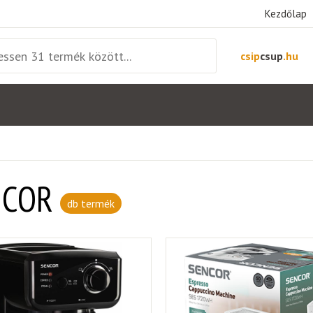
Kezdőlap
csip
csup
.hu
NCOR
db termék