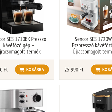
cor SES 1710BK Presszó
Sencor SES 1720
kávéfőző gép –
Eszpresszó kávéfőz
jracsomagolt termék
Újracsomagolt ter
90
Ft
25 990
Ft
KOSÁRBA
KOS