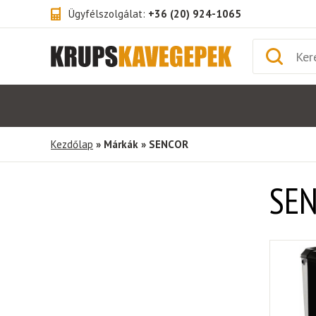
Ügyfélszolgálat:
+36 (20) 924-1065
Kezdőlap
» Márkák » SENCOR
SE