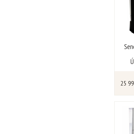
Sen
Ú
25 9