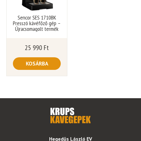
Sencor SES 1710BK
Presszó kávéfőző gép –
Újracsomagolt termék
25 990
Ft
KOSÁRBA
Hegedűs László EV