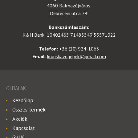
4060 Balmazújváros,
Debreceni utca 74.
Bankszámlaszám:
K&H Bank: 10402465 71485549 55571022
Telefon:
+36 (20) 924-1065
Email:
krupskavegepek@gmail.com
OLDALAK
Kezdőlap
Összes termék
Akciók
Kapcsolat
Gy.I.K.