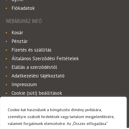
Fiókadatok
WEBÁRUHÁZ INFÓ
Kosár
Pénztár
Fizetés és szállítás
Általános Szerződési Feltételek
Elállás a szerződéstől
Adatkezelési tájékoztató
Impresszum
Cookie (süti) beállítások
Cookie-kat használunk a böngészési élmény javítására,
személyre szabott hirdetések vagy tartalom megjelenítésére,
© Copyright 2026. Krups kávégépek. Minden jog fenntartva!
valamint forgalmunk elemzésére. Az „Összes elfogadása”