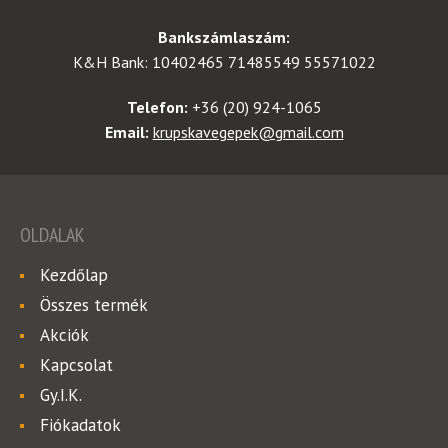
Bankszámlaszám:
K&H Bank: 10402465 71485549 55571022
Telefon:
+36 (20) 924-1065
Email:
krupskavegepek@gmail.com
OLDALAK
Kezdőlap
Összes termék
Akciók
Kapcsolat
Gy.I.K.
Fiókadatok