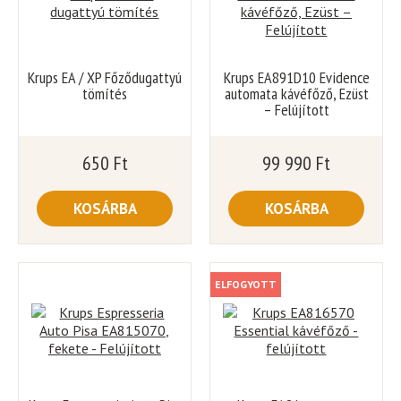
Krups EA / XP Főződugattyú
Krups EA891D10 Evidence
tömítés
automata kávéfőző, Ezüst
– Felújított
650
Ft
99 990
Ft
KOSÁRBA
KOSÁRBA
ELFOGYOTT