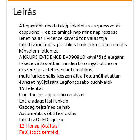
Leírás
A legapróbb részletekig tökéletes eszpresszo és
cappucino – ez az aminek nap mint nap részese
lehet ha az Evidence kávéfőzőt választja.
Intuitív működés, praktikus funkciók és a maximális
kényelem jellemzi.
A KRUPS EVIDENCE EA890810 kávéfőző elegáns
fekete változatban minden bizonnyal otthona
ékszere lesz. Teljesen automatikus,
multifunkcionális, készen áll a felülmúlhatatlan
élvezet nyújtására.Legfontosabb tudnivalók
15 féle ital
One Touch Cappuccino rendszer
Extra adagolási funkció
Gazdag tejszínes tejhab
Automatikus öblítési ciklus
Intuitív OLED kijelző
12 Hónap jótállás!
Felújított termék!