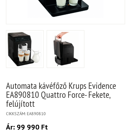
Automata kávéfőző Krups Evidence
EA890810 Quattro Force- Fekete,
felújított
CIKKSZÁM:
EA890810
Ár:
99 990
Ft