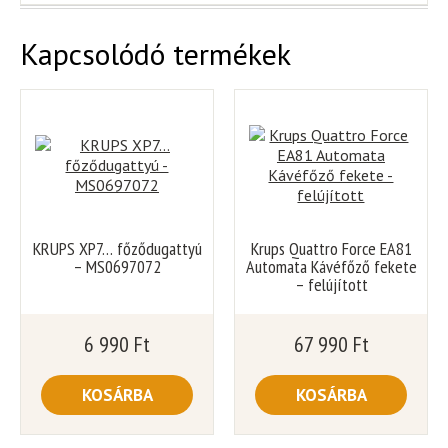
Kapcsolódó termékek
KRUPS XP7… főződugattyú
Krups Quattro Force EA81
– MS0697072
Automata Kávéfőző fekete
– felújított
6 990
Ft
67 990
Ft
KOSÁRBA
KOSÁRBA