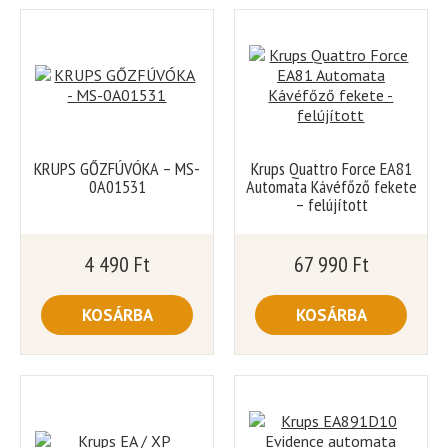
KRUPS GŐZFÚVÓKA – MS-
Krups Quattro Force EA81
0A01531
Automata Kávéfőző fekete
– felújított
4 490
Ft
67 990
Ft
KOSÁRBA
KOSÁRBA