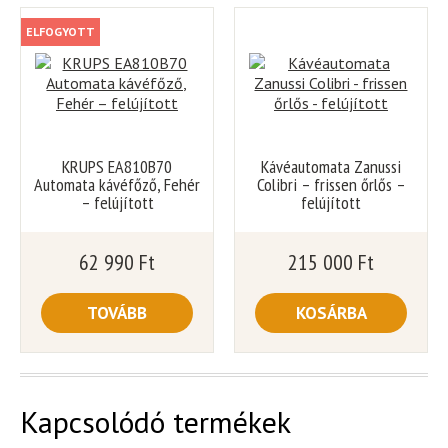
ELFOGYOTT
KRUPS EA810B70
Kávéautomata Zanussi
Automata kávéfőző, Fehér
Colibri – frissen őrlős –
– felújított
felújított
62 990
Ft
215 000
Ft
TOVÁBB
KOSÁRBA
Kapcsolódó termékek