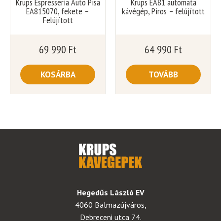
Krups Espresseria Auto Pisa
Krups EA81 automata
EA815070, fekete –
kávégép, Piros – felújított
Felújított
69 990
Ft
64 990
Ft
KOSÁRBA
TOVÁBB
Hegedűs László EV
4060 Balmazújváros,
Debreceni utca 74.