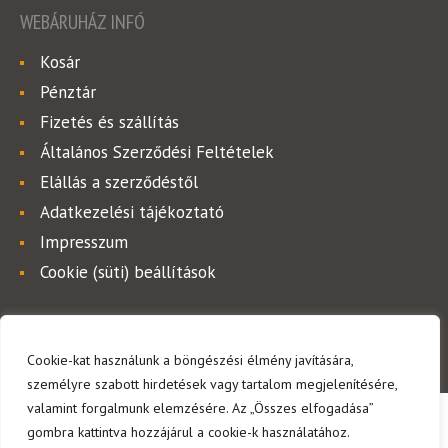
WEBÁRUHÁZ INFÓ
Kosár
Pénztár
Fizetés és szállítás
Általános Szerződési Feltételek
Elállás a szerződéstől
Adatkezelési tájékoztató
Impresszum
Cookie (süti) beállítások
© Copyright 2026. Krups kávégépek. Minden jog fenntartva!
Cookie-kat használunk a böngészési élmény javítására,
személyre szabott hirdetések vagy tartalom megjelenítésére,
valamint forgalmunk elemzésére. Az „Összes elfogadása”
gombra kattintva hozzájárul a cookie-k használatához.