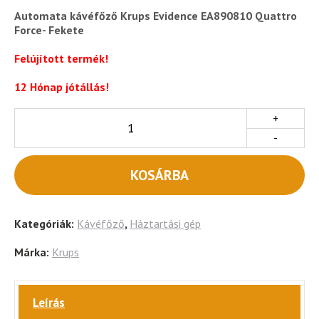
Automata kávéfőző Krups Evidence EA890810 Quattro
Force- Fekete
Felújított termék!
12 Hónap jótállás!
+
-
KOSÁRBA
Kategóriák:
Kávéfőző
,
Háztartási gép
Márka:
Krups
Leírás