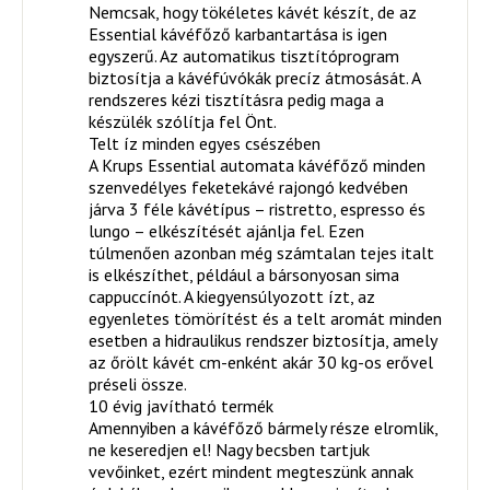
Nemcsak, hogy tökéletes kávét készít, de az
Essential kávéfőző karbantartása is igen
egyszerű. Az automatikus tisztítóprogram
biztosítja a kávéfúvókák precíz átmosását. A
rendszeres kézi tisztításra pedig maga a
készülék szólítja fel Önt.
Telt íz minden egyes csészében
A Krups Essential automata kávéfőző minden
szenvedélyes feketekávé rajongó kedvében
járva 3 féle kávétípus – ristretto, espresso és
lungo – elkészítését ajánlja fel. Ezen
túlmenően azonban még számtalan tejes italt
is elkészíthet, például a bársonyosan sima
cappuccínót. A kiegyensúlyozott ízt, az
egyenletes tömörítést és a telt aromát minden
esetben a hidraulikus rendszer biztosítja, amely
az őrölt kávét cm-enként akár 30 kg-os erővel
préseli össze.
10 évig javítható termék
Amennyiben a kávéfőző bármely része elromlik,
ne keseredjen el! Nagy becsben tartjuk
vevőinket, ezért mindent megteszünk annak