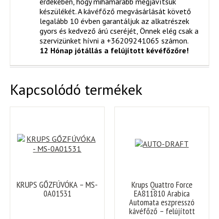
érdekében, hogy mihamarabb megjavítsuk
készülékét. A kávéfőző megvásárlását követő
legalább 10 évben garantáljuk az alkatrészek
gyors és kedvező árú cseréjét, Önnek elég csak a
szervizünket hívni a +36209241065 számon.
12 Hónap jótállás a felújított kévéfőzőre!
Kapcsolódó termékek
KRUPS GŐZFÚVÓKA – MS-
Krups Quattro Force
0A01531
EA811810 Arabica
Automata eszpresszó
kávéfőző – felújított