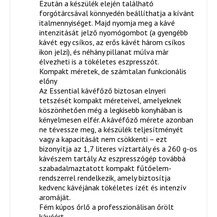
Ezután a készülék elején található
forgótárcsával könnyedén beállíthatja a kívánt
italmennyiséget. Majd nyomja meg a kávé
intenzitását jelző nyomógombot (a gyengébb
kávét egy csíkos, az erős kávét három csíkos
ikon jelzi), és néhány pillanat múlva már
élvezheti is a tökéletes eszpresszót.
Kompakt méretek, de számtalan funkcionális
előny
Az Essential kávéfőző biztosan elnyeri
tetszését kompakt méreteivel, amelyeknek
köszönhetően még a legkisebb konyhában is
kényelmesen elfér. A kávéfőző mérete azonban
ne tévessze meg, a készülék teljesítményét
vagy a kapacitását nem csökkenti – ezt
bizonyítja az 1,7 literes víztartály és a 260 g-os
kávészem tartály. Az eszpresszógép továbbá
szabadalmaztatott kompakt fűtőelem-
rendszerrel rendelkezik, amely biztosítja
kedvenc kávéjának tökéletes ízét és intenzív
aromáját.
Fém kúpos őrlő a professzionálisan őrölt
kávéért