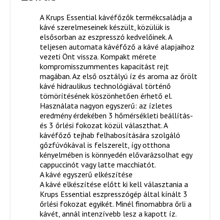
A Krups Essential kávéfőzők termékcsaládja a
kávé szerelmeseinek készült, közülük is
elsősorban az eszpresszó kedvelőinek. A
teljesen automata kávéfőző a kávé alapjaihoz
vezeti Önt vissza. Kompakt mérete
kompromisszummentes kapacitást rejt
magában. Az első osztályú íz és aroma az őrölt
kávé hidraulikus technológiával történő
tömörítésének köszönhetően érhető el.
Használata nagyon egyszerű: az ízletes
eredmény érdekében 3 hőmérsékleti beállítás-
és 3 őrlési fokozat közül választhat. A
kávéfőző tejhab felhabosítására szolgáló
gőzfúvókával is felszerelt, így otthona
kényelmében is könnyedén elővarázsolhat egy
cappuccinót vagy latte macchiatót.
A kávé egyszerű elkészítése
A kávé elkészítése előtt ki kell választania a
Krups Essential eszpresszógép által kínált 3
őrlési fokozat egyikét. Minél finomabbra őrli a
kávét, annál intenzívebb lesz a kapott íz.