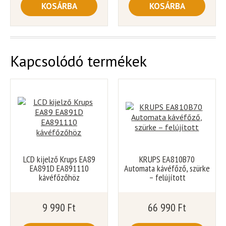
KOSÁRBA
KOSÁRBA
Kapcsolódó termékek
LCD kijelző Krups EA89
KRUPS EA810B70
EA891D EA891110
Automata kávéfőző, szürke
kávéfőzőhöz
– felújított
9 990
Ft
66 990
Ft