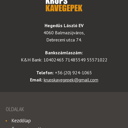
Hegedűs László EV
4060 Balmazújváros,
Debreceni utca 74.
Bankszámlaszám:
K&H Bank: 10402465 71485549 55571022
Telefon:
+36 (20) 924-1065
Email:
krupskavegepek@gmail.com
OLDALAK
Kezdőlap