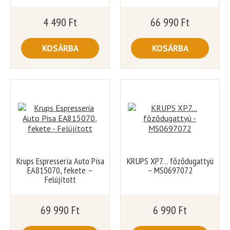
4 490
Ft
66 990
Ft
KOSÁRBA
KOSÁRBA
Krups Espresseria Auto Pisa
KRUPS XP7… főződugattyú
EA815070, fekete –
– MS0697072
Felújított
69 990
Ft
6 990
Ft