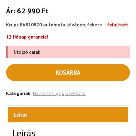
Ár:
62 990
Ft
Krups EA810870 automata kávégép, fekete –
felújított
12 Hónap garancia!
Utolsó darab!
KOSÁRBA
Kategóriák:
Háztartási gép
,
Kávéfőző
Leírás
Leírás