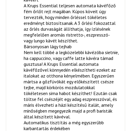
A Krups Essential teljesen automata kávéfőző
fém őrlőt rejt magában. Kúpos köveit úgy
tervezték, hogy minden őrléssel tökéletes
eredményt biztosítsanak. A 3 őrlési fokozattal
az őrlés durvaságát állíthatja, így ízlésének
megfelelően aromás ristretto-, eszpresszó-
vagy lungo kávét készíthet.
Bársonyosan lágy tejhab
Nem kell többé a legközelebbi kávézóba sietnie,
ha cappuccino, vagy caffe latte kávéra támad
gusztusa! A Krups Essential automata
kávéfőzővel könnyedén elkészítheti ezeket az
italokat az otthona kényelmében. Egyszerűen
mártsa a gőzfúvókát egy előkészített csésze
tejbe, majd körkörös mozdulatokkal
tökéletesen sima habot készíthet! Ezután csak
töltse fel csészéjét egy adag eszpresszóval, és
máris élvezheti a házi készítésű italát, amely
minőségben megegyezik majd a profi baristák
által készített kávéval.
Automatikus tisztítás a még egyszerűbb
karbantartás érdekében