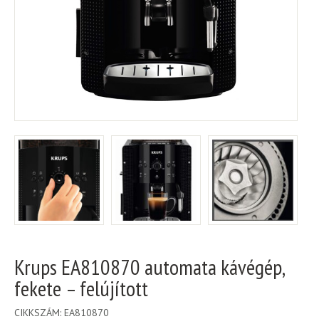
Krups EA810870 automata kávégép,
fekete – felújított
CIKKSZÁM:
EA810870