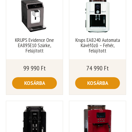
KRUPS Evidence One
Krups EA8240 Automata
EA895E10 Szürke,
Kávéfőző – Fehér,
Felújított
felújított
99 990
Ft
74 990
Ft
KOSÁRBA
KOSÁRBA