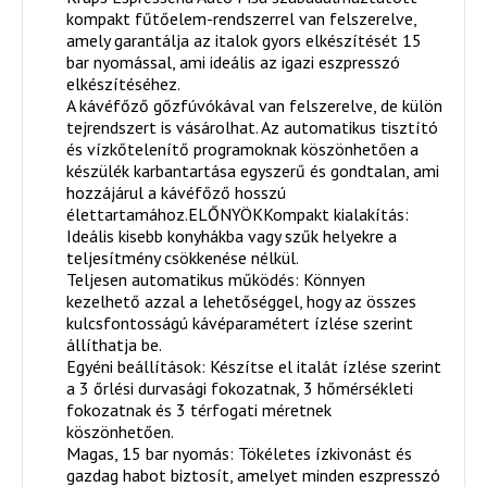
kompakt fűtőelem-rendszerrel van felszerelve,
amely garantálja az italok gyors elkészítését 15
bar nyomással, ami ideális az igazi eszpresszó
elkészítéséhez.
A kávéfőző gőzfúvókával van felszerelve, de külön
tejrendszert is vásárolhat. Az automatikus tisztító
és vízkőtelenítő programoknak köszönhetően a
készülék karbantartása egyszerű és gondtalan, ami
hozzájárul a kávéfőző hosszú
élettartamához.ELŐNYÖKKompakt kialakítás:
Ideális kisebb konyhákba vagy szűk helyekre a
teljesítmény csökkenése nélkül.
Teljesen automatikus működés: Könnyen
kezelhető azzal a lehetőséggel, hogy az összes
kulcsfontosságú kávéparamétert ízlése szerint
állíthatja be.
Egyéni beállítások: Készítse el italát ízlése szerint
a 3 őrlési durvasági fokozatnak, 3 hőmérsékleti
fokozatnak és 3 térfogati méretnek
köszönhetően.
Magas, 15 bar nyomás: Tökéletes ízkivonást és
gazdag habot biztosít, amelyet minden eszpresszó