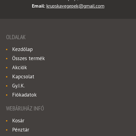
Email:
krupskavegepek@gmail.com
OLDALAK
Kezdőlap
Összes termék
Akciók
Kapcsolat
Gy.I.K.
Fiókadatok
WEBÁRUHÁZ INFÓ
Kosár
Pénztár