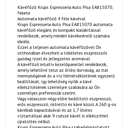
Kávéfőző Krups Espresseria Auto Pisa EA815070,
fekete
Automata kávéfőző 4 féle kávéval
Krups Espresseria Auto Pisa EA815070 automata
kávéfőző elegáns és kompakt kialakítással
rendelkezik, amely minden kávékedvelő számára
ideális.
Ezzel a teljesen automata kávéfőzővel Ön
otthonában élvezheti a tökéletes eszpresszót
gazdag ízzel és jellegzetes aromával.
A kávéfőző intuitív kezelőpanellel rendelkezik,
amely lehetővé teszi az őrlési durvaság, az ital
mennyiségének és a víz hőmérsékletének egyszerű
beállítását, így lehetőség nyílik a kávé
elkészítésének személyre szabására az Ön
személyes preferenciái szerint.
Vagy válasszon négy előre beállított eszpresszó,
erős eszpresszó, ristretto és kávé közül. A 260 g-os
kávébab kapacitásával és az 1,7 literes
víztartállyal akár 9 csésze kávét is elkészíthet
újratöltés nélkül.
Krups Espresseria Auto Pisa szabadalmaztatott