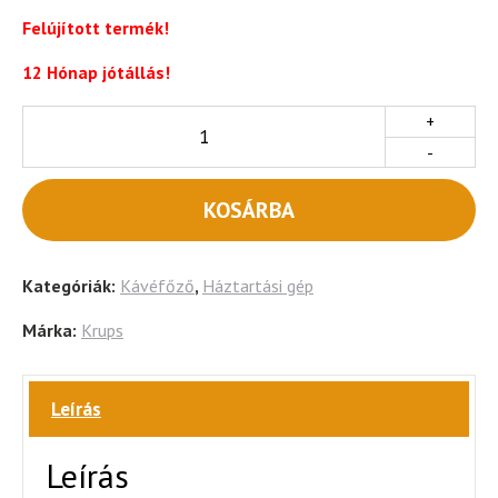
Felújított termék!
12 Hónap jótállás!
+
-
KOSÁRBA
Kategóriák:
Kávéfőző
,
Háztartási gép
Márka:
Krups
Leírás
Leírás