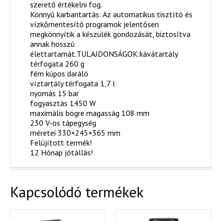
szerető értékelni fog.
Könnyű karbantartás: Az automatikus tisztító és
vízkőmentesítő programok jelentősen
megkönnyítik a készülék gondozását, biztosítva
annak hosszú
élettartamát.TULAJDONSÁGOK:kávátartály
térfogata 260 g
fém kúpos daráló
víztartály térfogata 1,7 l
nyomás 15 bar
fogyasztás 1450 W
maximális bögre magasság 108 mm
230 V-os tápegység
méretei 330×245×365 mm
Felújított termék!
12 Hónap jótállás!
Kapcsolódó termékek