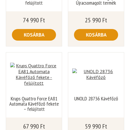
felújított
Újracsomagolt termék
74 990
Ft
25 990
Ft
KOSÁRBA
KOSÁRBA
Krups Quattro Force EA81
UNOLD 28736 Kávéfőző
Automata Kávéfőző fekete
– felújított
67 990
Ft
59 990
Ft